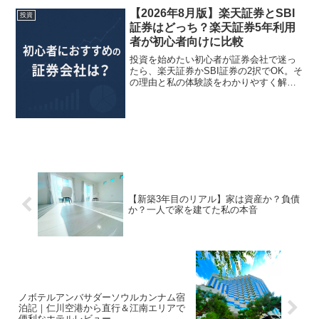
【2026年8月版】楽天証券とSBI
投資
証券はどっち？楽天証券5年利用
者が初心者向けに比較
投資を始めたい初心者が証券会社で迷っ
たら、楽天証券かSBI証券の2択でOK。そ
の理由と私の体験談をわかりやすく解説
します。
【新築3年目のリアル】家は資産か？負債
か？一人で家を建てた私の本音
ノボテルアンバサダーソウルカンナム宿
泊記｜仁川空港から直行＆江南エリアで
便利なホテルレビュー