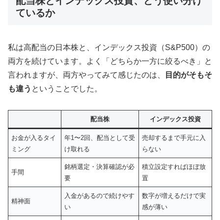
配当株とインデックス投資、どう使い分け
ているか
私は高配当の日本株と、インデックス投資（S&P500）の
両方を続けています。よく「どちらか一方に絞るべき」と
言われますが、両方やってみて感じたのは、
目的がそもそ
も違う
ということでした。
配当株
インデックス投資
お金が入るタイ
年1〜2回、配当として受
売却するまで手元に入
ミング
け取れる
らない
銘柄選定・決算確認が必
積立設定すればほぼ放
手間
要
置
入金があるので続けやす
数字が増えるだけで実
精神面
い
感が薄い