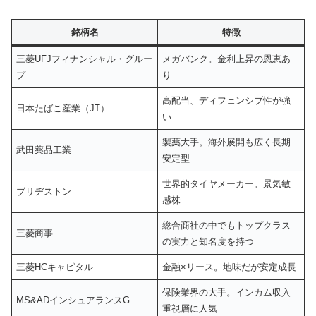
銘柄名
特徴
三菱UFJフィナンシャル・グルー
メガバンク。金利上昇の恩恵あ
プ
り
高配当、ディフェンシブ性が強
日本たばこ産業（JT）
い
製薬大手。海外展開も広く長期
武田薬品工業
安定型
世界的タイヤメーカー。景気敏
ブリヂストン
感株
総合商社の中でもトップクラス
三菱商事
の実力と知名度を持つ
三菱HCキャピタル
金融×リース。地味だが安定成長
保険業界の大手。インカム収入
MS&ADインシュアランスG
重視層に人気