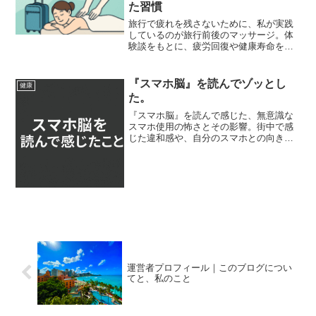
た習慣
旅行で疲れを残さないために、私が実践
しているのが旅行前後のマッサージ。体
験談をもとに、疲労回復や健康寿命を意
識した習慣としてのメリットを紹介しま
す。
『スマホ脳』を読んでゾッとし
健康
た。
『スマホ脳』を読んで感じた、無意識な
スマホ使用の怖さとその影響。街中で感
じた違和感や、自分のスマホとの向き合
い方を綴ります。
運営者プロフィール｜このブログについ
てと、私のこと