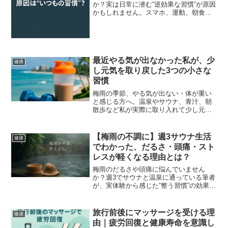
か？実は日常に潜む“逆効果な習慣”が原因
かもしれません。スマホ、運動、朝食を
見直した私の実体験と改善方法を紹介し
ます。
最近やる気が出なかった私が、少
健康
し元気を取り戻した3つの小さな
習慣
梅雨の季節、やる気が出ない・体が重い
と感じる方へ。温泉やサウナ、青汁、朝
散歩など私が実際に取り入れて少し元気
を取り戻した3つの小さな習慣をご紹介し
ます。
【梅雨の不調に】週3サウナ生活
健康
でわかった、だるさ・頭痛・スト
レスが軽くなる理由とは？
梅雨のだるさや頭痛に悩んでいません
か？週3でサウナと温泉に通っている筆者
が、実体験から感じた“整う習慣”の効果を
紹介します。
旅行前後にマッサージを受ける理
健康
由｜疲労回復と健康寿命を意識し