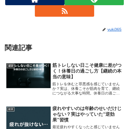
yuki365
関連記事
筋トレしない日こそ健康に差がつ
健康
く！休養日の過ごし方【継続の本
当の意味】
筋トレを休むと罪悪感を感じていません
か？実は、休養こそが筋肉を育て、継続
につながる大事な時間。休養日の過ごし
方や、投資にも通じる“本当の継続”の考え
方を体験談と共に紹介します。
疲れやすいのは年齢のせいだけじ
健康
ゃない？実はやっていた“逆効
果”習慣
最近疲れやすくなったと感じていません